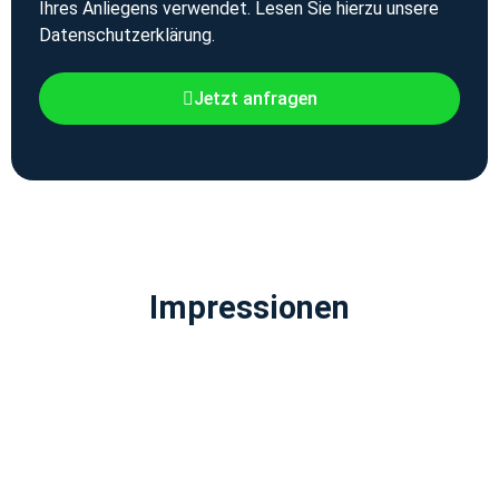
Ihres Anliegens verwendet. Lesen Sie hierzu unsere
Datenschutzerklärung.
Jetzt anfragen
Impressionen
ZOOM
ZOOM
ZOOM
ZOOM
ZOOM
ZOOM