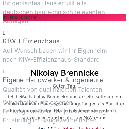
Ihr geplantes Haus erfüllt alle
deutschen bautechnisch relevanten
Ihr Hausberater
Auflagen.
KfW-Effizienzhaus
Auf Wunsch bauen wir Ihr Eigenheim
nach KfW-Effizienzhaus-Standard
Nikolay Brennicke
Eigene Handwerker & Ingenieure
Guten Tag,
Qualität von qualifizierten Talenten.
ich heiße Nikolay Brennicke und arbeite seitdem ich
Wir arbeiten mit eigenen
denken kann im Baugewerbe. Angefangen als Bauleiter
für Bauprojekte, landete ich als kundenorientierter
Festangestellten, die jahrzehntelange
souveräner Hausberater bei NiWoHaus.
Erfahrung im Baugewerbe haben.
über 500
erfolgreiche Projekte